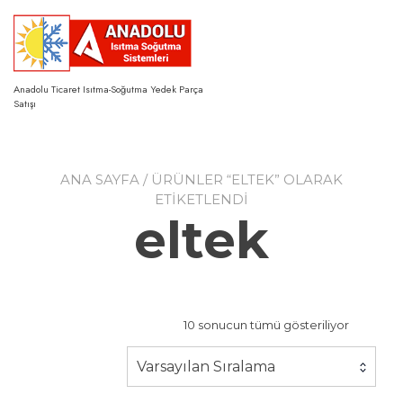
Skip
to
content
Anadolu Ticaret Isıtma-Soğutma Yedek Parça
Satışı
ANA SAYFA
/ ÜRÜNLER “ELTEK” OLARAK
ETIKETLENDI
eltek
10 sonucun tümü gösteriliyor
Varsayılan Sıralama