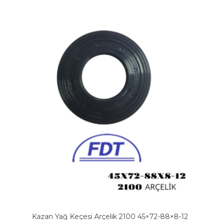
Kazan Yağ Keçesi Arçelik 2100 45×72-88×8-12