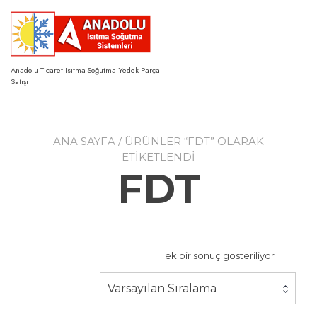
Skip
to
content
Anadolu Ticaret Isıtma-Soğutma Yedek Parça
Satışı
ANA SAYFA
/ ÜRÜNLER “FDT” OLARAK
ETIKETLENDI
FDT
Tek bir sonuç gösteriliyor
Varsayılan Sıralama