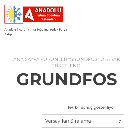
Skip
to
content
Anadolu Ticaret Isıtma-Soğutma Yedek Parça
Satışı
ANA SAYFA
/ ÜRÜNLER “GRUNDFOS” OLARAK
ETIKETLENDI
GRUNDFOS
Tek bir sonuç gösteriliyor
Varsayılan Sıralama