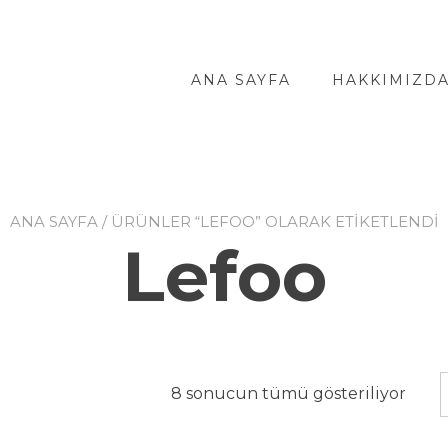
ANA SAYFA
HAKKIMIZD
ANA SAYFA
/ ÜRÜNLER “LEFOO” OLARAK ETIKETLENDI
Lefoo
8 sonucun tümü gösteriliyor