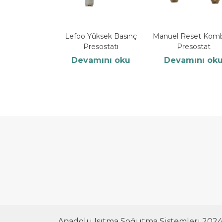
Lefoo Yüksek Basınç
Manuel Reset Kom
Presostatı
Presostat
Devamını oku
Devamını ok
Anadolu Isıtma Soğutma Sistemleri 202