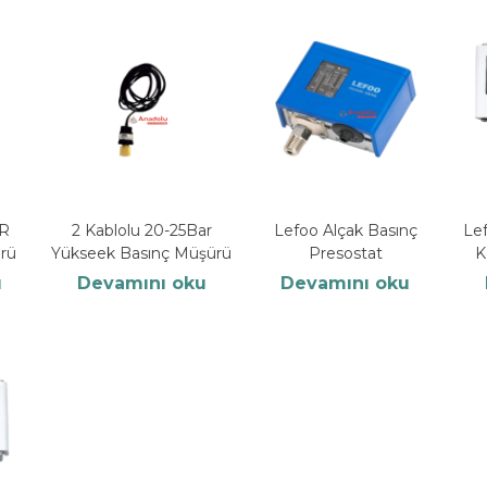
AR
2 Kablolu 20-25Bar
Lefoo Alçak Basınç
Le
rü
Yükseek Basınç Müşürü
Presostat
K
u
Devamını oku
Devamını oku