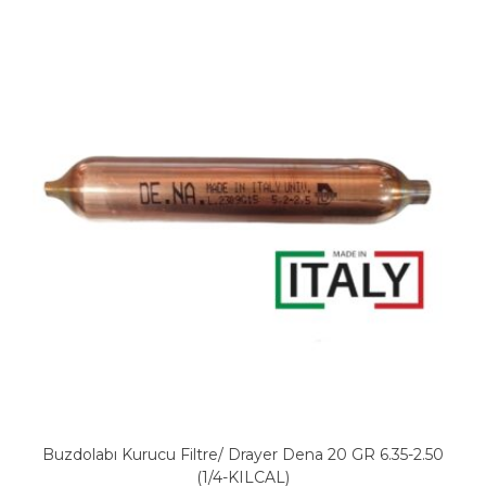
Buzdolabı Kurucu Filtre/ Drayer Dena 20 GR 6.35-2.50
(1/4-KILCAL)