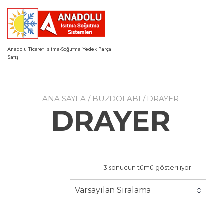
Skip
to
content
Anadolu Ticaret Isıtma-Soğutma Yedek Parça
Satışı
ANA SAYFA
/
BUZDOLABI
/ DRAYER
DRAYER
3 sonucun tümü gösteriliyor
Varsayılan Sıralama