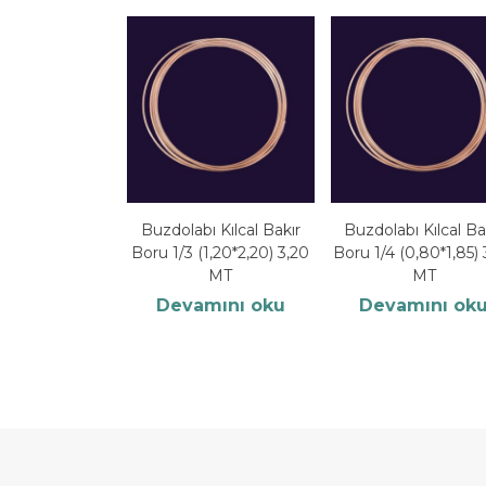
Buzdolabı Kılcal Bakır
Buzdolabı Kılcal Ba
Boru 1/3 (1,20*2,20) 3,20
Boru 1/4 (0,80*1,85) 
MT
MT
Devamını oku
Devamını ok