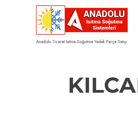
Skip
to
content
Anadolu Ticaret Isıtma-Soğutma Yedek Parça Satışı
KILCA