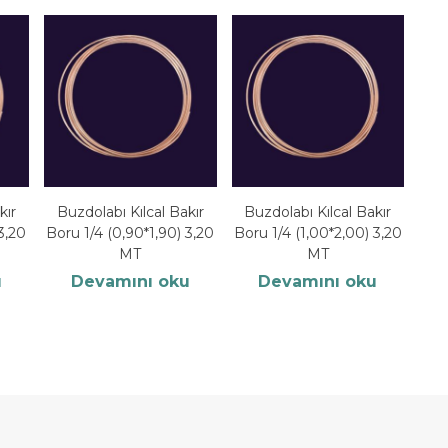
kır
Buzdolabı Kılcal Bakır
Buzdolabı Kılcal Bakır
3,20
Boru 1/4 (0,90*1,90) 3,20
Boru 1/4 (1,00*2,00) 3,20
MT
MT
u
Devamını oku
Devamını oku