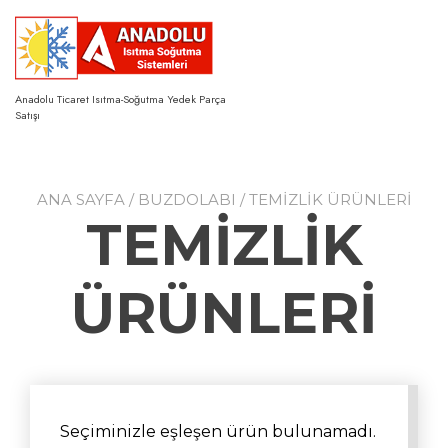
Skip
to
content
Anadolu Ticaret Isıtma-Soğutma Yedek Parça
Satışı
ANA SAYFA
/
BUZDOLABI
/ TEMİZLİK ÜRÜNLERİ
TEMİZLİK
ÜRÜNLERİ
Seçiminizle eşleşen ürün bulunamadı.