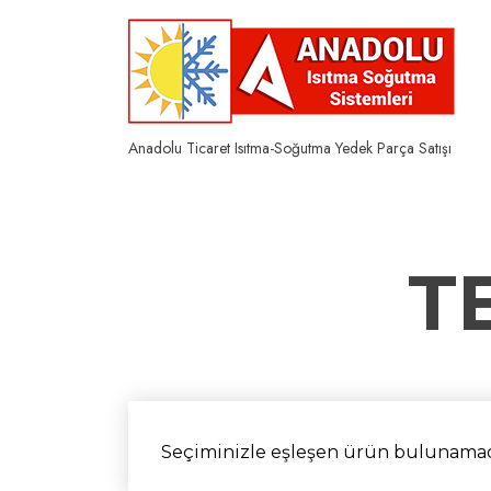
Skip
to
content
Anadolu Ticaret Isıtma-Soğutma Yedek Parça Satışı
T
Seçiminizle eşleşen ürün bulunamad