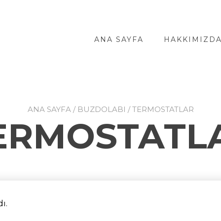
ANA SAYFA
HAKKIMIZD
ANA SAYFA
/
BUZDOLABI
/ TERMOSTATLAR
ERMOSTATL
ı.