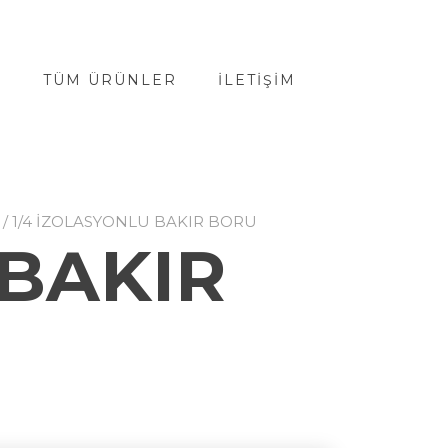
A
TÜM ÜRÜNLER
İLETIŞIM
/ 1/4 IZOLASYONLU BAKIR BORU
 BAKIR