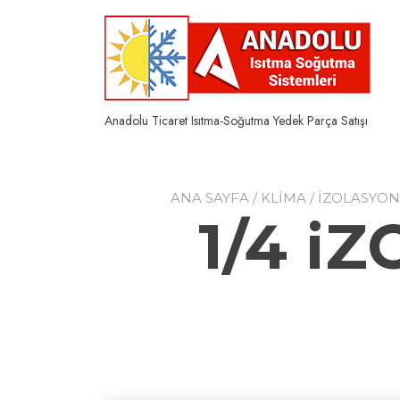
Skip
to
content
Anadolu Ticaret Isıtma-Soğutma Yedek Parça Satışı
ANA SAYFA
/
KLİMA
/
İZOLASYON
1/4 i