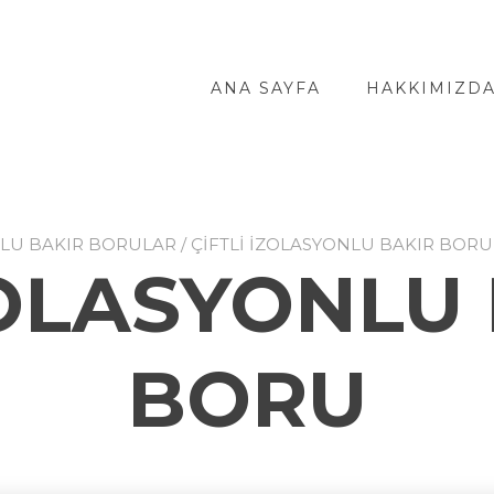
ANA SAYFA
HAKKIMIZD
LU BAKIR BORULAR
/
ÇİFTLİ İZOLASYONLU BAKIR BORU
ZOLASYONLU
BORU