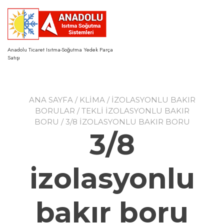
Skip
to
content
Anadolu Ticaret Isıtma-Soğutma Yedek Parça
Satışı
ANA SAYFA
/
KLİMA
/
İZOLASYONLU BAKIR
BORULAR
/
TEKLİ İZOLASYONLU BAKIR
BORU
/ 3/8 IZOLASYONLU BAKIR BORU
3/8
izolasyonlu
bakır boru