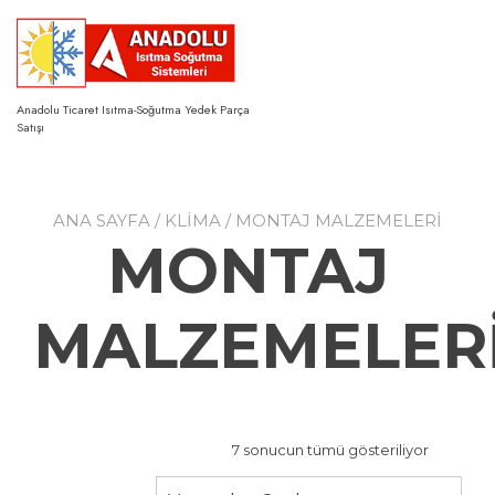
Skip
to
content
Anadolu Ticaret Isıtma-Soğutma Yedek Parça
Satışı
ANA SAYFA
/
KLİMA
/ MONTAJ MALZEMELERİ
MONTAJ
MALZEMELER
7 sonucun tümü gösteriliyor