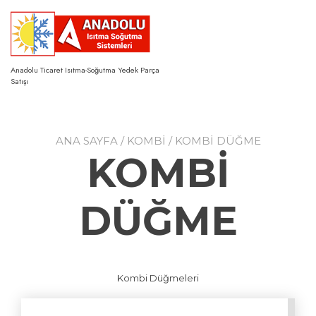
Skip
to
content
Anadolu Ticaret Isıtma-Soğutma Yedek Parça
Satışı
ANA SAYFA
/
KOMBİ
/ KOMBİ DÜĞME
KOMBİ
DÜĞME
Kombi Düğmeleri