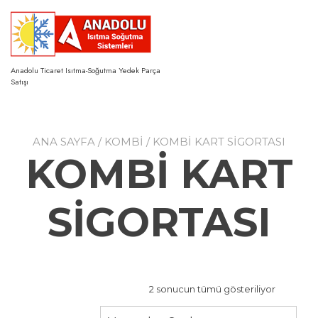
Skip
to
content
Anadolu Ticaret Isıtma-Soğutma Yedek Parça
Satışı
ANA SAYFA
/
KOMBİ
/ KOMBİ KART SİGORTASI
KOMBİ KART
SİGORTASI
2 sonucun tümü gösteriliyor