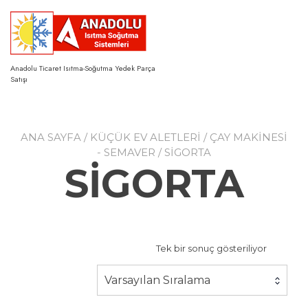
Skip
to
content
Anadolu Ticaret Isıtma-Soğutma Yedek Parça
Satışı
ANA SAYFA
/
KÜÇÜK EV ALETLERİ
/
ÇAY MAKİNESİ
- SEMAVER
/ SİGORTA
SİGORTA
Tek bir sonuç gösteriliyor
Varsayılan Sıralama