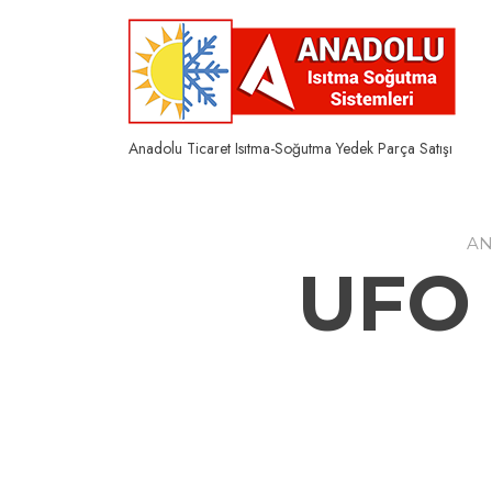
Skip
to
content
Anadolu Ticaret Isıtma-Soğutma Yedek Parça Satışı
AN
UFO