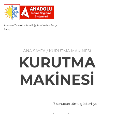
Skip
to
content
Anadolu Ticaret Isıtma-Soğutma Yedek Parça
Satışı
ANA SAYFA
/ KURUTMA MAKİNESİ
KURUTMA
MAKİNESİ
7 sonucun tümü gösteriliyor