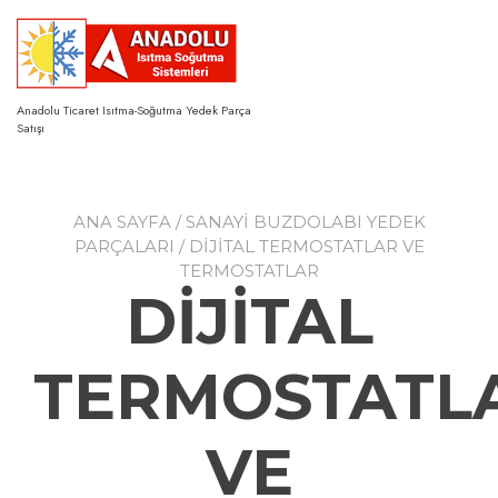
Skip
to
content
Anadolu Ticaret Isıtma-Soğutma Yedek Parça
Satışı
ANA SAYFA
/
SANAYİ BUZDOLABI YEDEK
PARÇALARI
/ DİJİTAL TERMOSTATLAR VE
TERMOSTATLAR
DİJİTAL
TERMOSTATL
VE