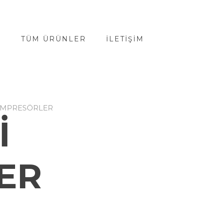
A
TÜM ÜRÜNLER
İLETIŞIM
KOMPRESÖRLER
İ
ER