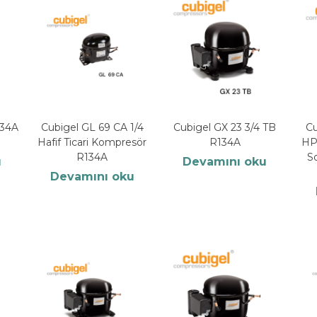
134A
Cubigel GL 69 CA 1/4
Cubigel GX 23 3/4 TB
Cu
Hafif Ticari Kompresör
R134A
HP
R134A
S
u
Devamını oku
Devamını oku