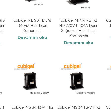
3/8
Cubigel ML 90 TB 3/8
Cubigel MP 14 FB 1/2
Cu
rin
R404A Haif Ticari
HP 220V R404A Derin
ri
Kompresör
Soğutma Hafif Ticari
Kompresör
Devamını oku
u
Devamını oku
V 1
Cubigel MS 34 T3-V 1 1/2
Cubigel MS 34 TB-V 1 1/2
Cu