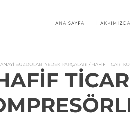
ANA SAYFA
HAKKIMIZD
SANAYİ BUZDOLABI YEDEK PARÇALARI
/ HAFİF TİCARİ 
HAFİF TİCAR
OMPRESÖRL