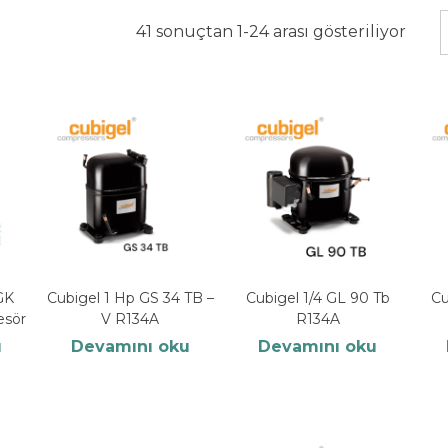
41 sonuçtan 1-24 arası gösteriliyor
GK
Cubigel 1 Hp GS 34 TB –
Cubigel 1/4 GL 90 Tb
Cu
esör
V R134A
R134A
u
Devamını oku
Devamını oku