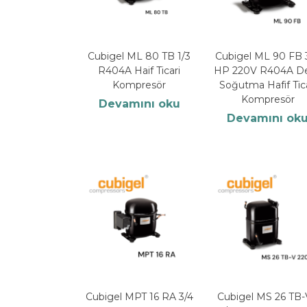
Cubigel ML 80 TB 1/3
Cubigel ML 90 FB 
R404A Haif Ticari
HP 220V R404A De
Kompresör
Soğutma Hafif Tica
Kompresör
Devamını oku
Devamını ok
Cubigel MPT 16 RA 3/4
Cubigel MS 26 TB-