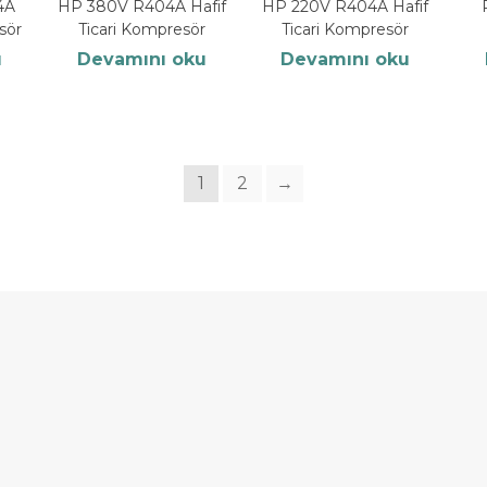
4A
HP 380V R404A Hafif
HP 220V R404A Hafif
sör
Ticari Kompresör
Ticari Kompresör
u
Devamını oku
Devamını oku
1
2
→