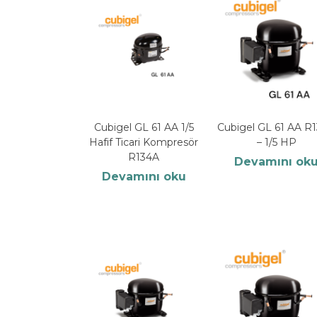
Cubigel GL 61 AA 1/5
Cubigel GL 61 AA R
Hafif Ticari Kompresör
– 1/5 HP
R134A
Devamını ok
Devamını oku