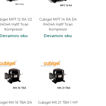
bigel MPT 12 RA 1/2
Cubigel MPT 14 RA 3/4
R404A Hafif Ticari
R404A Hafif Ticari
Kompresör
Kompresör
Devamını oku
Devamını oku
bigel MX 16 TBA 3/4
Cubigel MX 21 TBA 1 HP