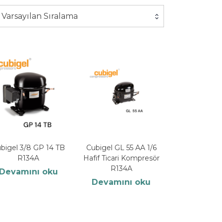
Varsayılan Sıralama
bigel 3/8 GP 14 TB
Cubigel GL 55 AA 1/6
R134A
Hafif Ticari Kompresör
R134A
Devamını oku
Devamını oku