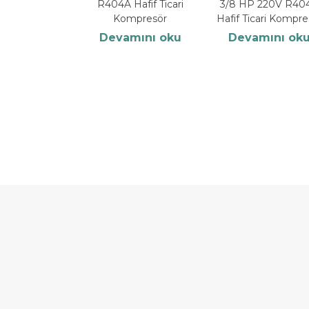
R404A Hafif Ticari
3/8 HP 220V R40
Kompresör
Hafif Ticari Kompre
Devamını oku
Devamını ok