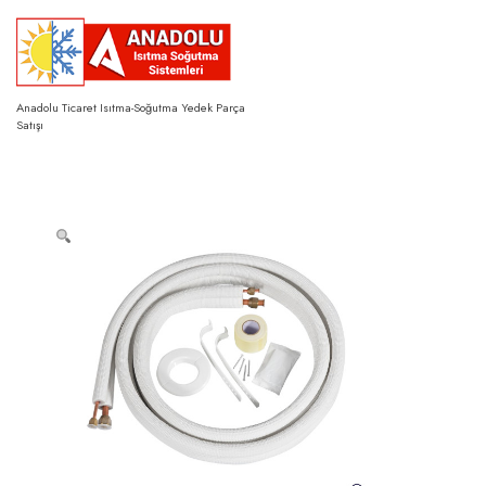
Skip
to
content
Anadolu Ticaret Isıtma-Soğutma Yedek Parça
Satışı