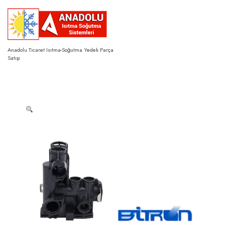
Skip
to
content
Anadolu Ticaret Isıtma-Soğutma Yedek Parça
Satışı