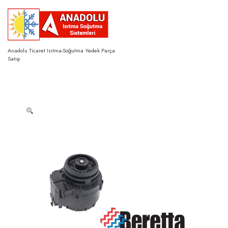
Skip
to
content
Anadolu Ticaret Isıtma-Soğutma Yedek Parça
Satışı