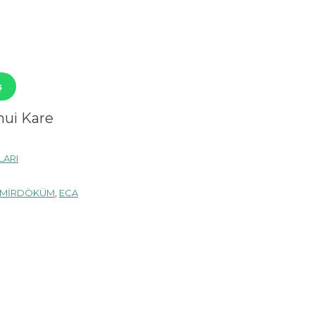
ş
nui Kare
LARI
MİRDÖKÜM
,
ECA