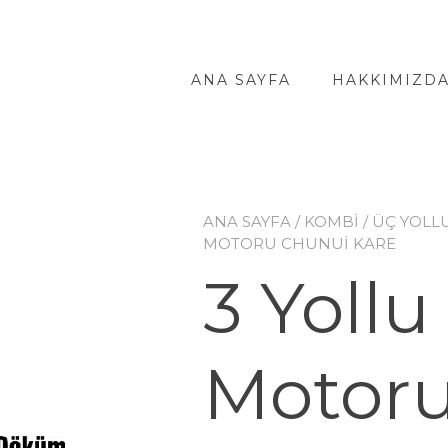
ANA SAYFA
HAKKIMIZD
ANA SAYFA
/
KOMBİ
/
ÜÇ YOLL
MOTORU CHUNUI KARE
3 Yoll
Motor