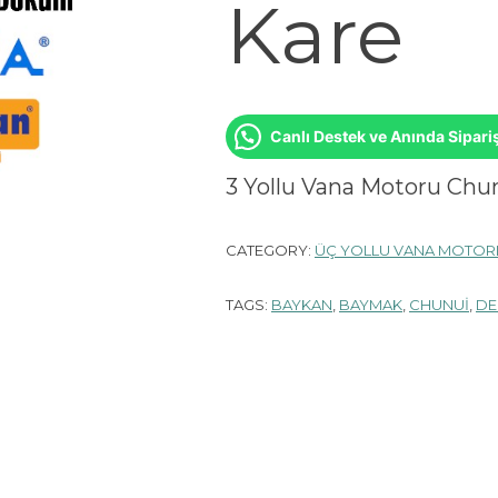
Kare
Canlı Destek ve Anında Sipari
3 Yollu Vana Motoru Chu
CATEGORY:
ÜÇ YOLLU VANA MOTOR
TAGS:
BAYKAN
,
BAYMAK
,
CHUNUI
,
DE