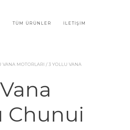
A
TÜM ÜRÜNLER
İLETIŞIM
U VANA MOTORLARI
/ 3 YOLLU VANA
u Vana
u Chunui