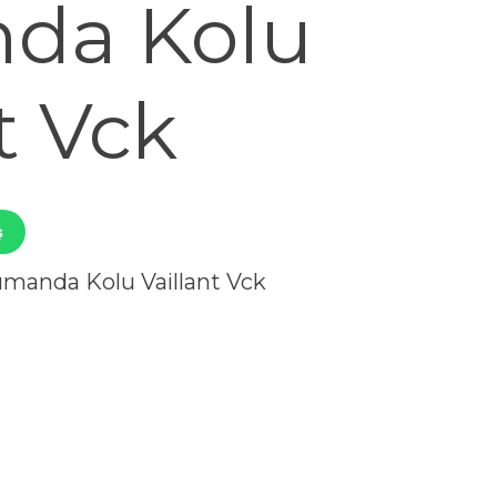
da Kolu
t Vck
ş
umanda Kolu Vaillant Vck