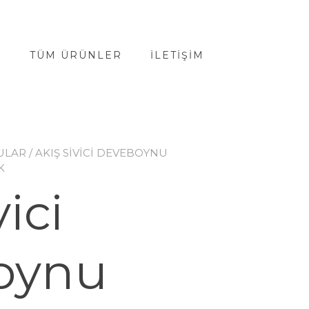
A
TÜM ÜRÜNLER
İLETIŞIM
ULAR
/ AKIŞ SIVICI DEVEBOYNU
K
vici
oynu