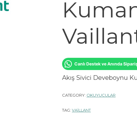
Kuman
Vaillan
Canlı Destek ve Anında Sipari
Akış Sivici Deveboynu K
CATEGORY:
OKUYUCULAR
TAG:
VAİLLANT