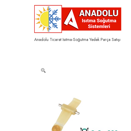
Skip
to
content
Anadolu Ticaret Isıtma-Soğutma Yedek Parça Satışı