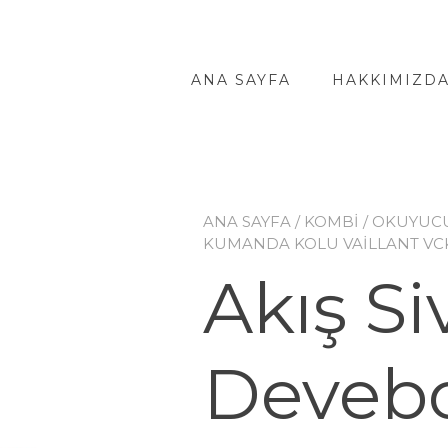
ANA SAYFA
HAKKIMIZD
ANA SAYFA
/
KOMBİ
/
OKUYUC
KUMANDA KOLU VAILLANT VC
Akış Si
Deveb