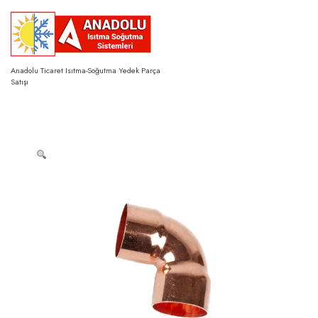
Skip
to
content
Anadolu Ticaret Isıtma-Soğutma Yedek Parça
Satışı