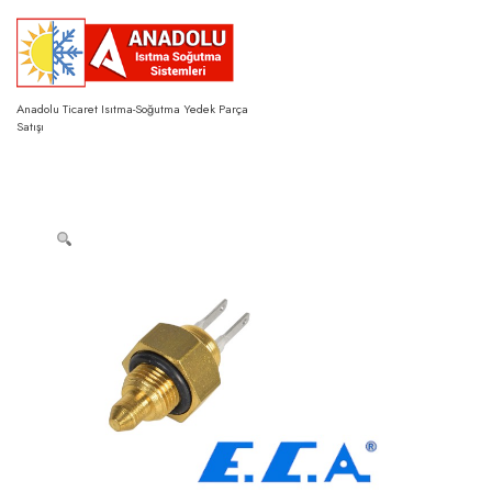
Skip
to
content
Anadolu Ticaret Isıtma-Soğutma Yedek Parça
Satışı