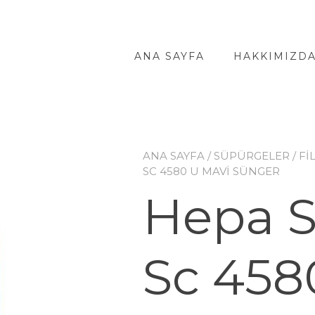
ANA SAYFA
HAKKIMIZD
ANA SAYFA
/
SÜPÜRGELER
/
Fİ
SC 4580 U MAVI SÜNGER
Hepa 
Sc 458