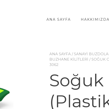
ANA SAYFA
HAKKIMIZD
ANA SAYFA
/
SANAYİ BUZDOLA
BUZHANE KİLİTLERİ
/ SOĞUK O
3062
Soğuk 
(Plasti