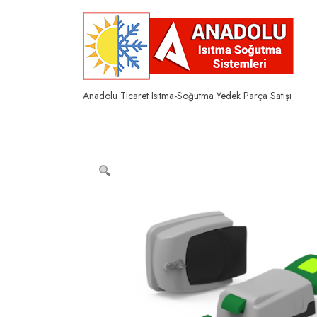
Skip
to
content
Anadolu Ticaret Isıtma-Soğutma Yedek Parça Satışı