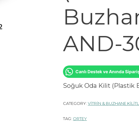
Buzhan
AND-3
Canlı Destek ve Anında Sipari
Soğuk Oda Kilit (Plastik
CATEGORY:
VİTRİN & BUZHANE KİLİTL
TAG:
ORTEY