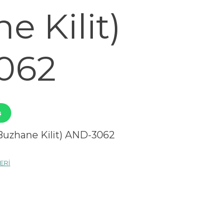
e Kilit)
062
ş
 Buzhane Kilit) AND-3062
ERİ