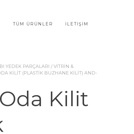
A
TÜM ÜRÜNLER
İLETIŞIM
BI YEDEK PARÇALARI
/
VİTRİN &
DA KILIT (PLASTIK BUZHANE KILIT) AND-
Oda Kilit
k