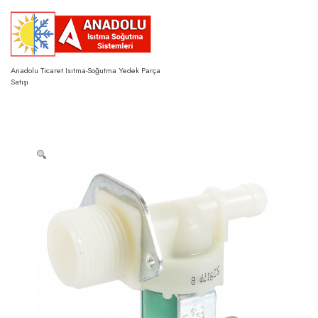
Skip
to
content
Anadolu Ticaret Isıtma-Soğutma Yedek Parça
Satışı