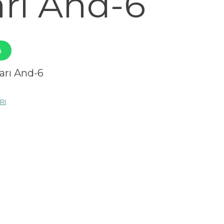
rı And-6
ş
arı And-6
RI