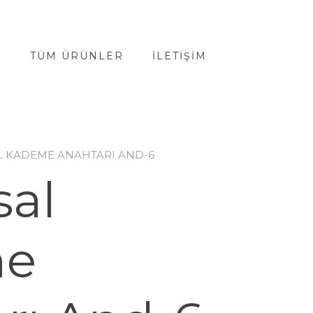
A
TÜM ÜRÜNLER
İLETIŞIM
L KADEME ANAHTARI AND-6
sal
me