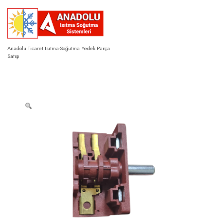
Skip
to
content
Anadolu Ticaret Isıtma-Soğutma Yedek Parça
Satışı