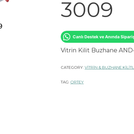
3009
Canlı Destek ve Anında Sipari
Vitrin Kilit Buzhane AN
CATEGORY:
VİTRİN & BUZHANE KİLİTL
TAG:
ORTEY