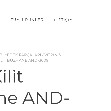
A
TÜM ÜRÜNLER
İLETIŞIM
BI YEDEK PARÇALARI
/
VİTRİN &
KILIT BUZHANE AND-3009
ilit
ne AND-