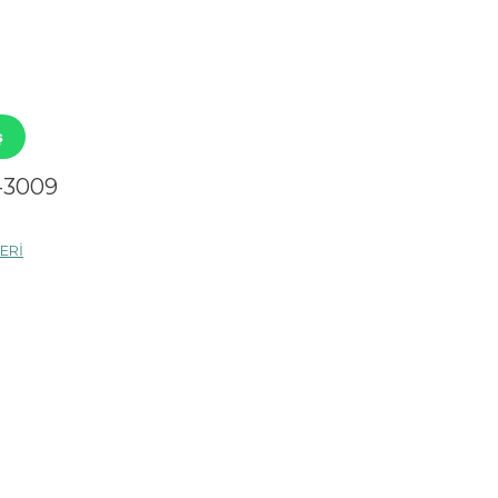
ş
D-3009
ERİ