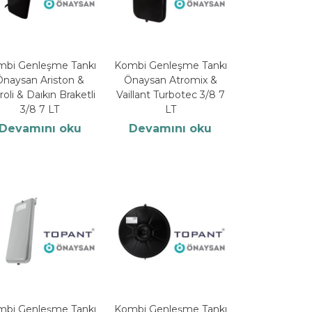
mbi Genleşme Tankı
Kombi Genleşme Tankı
Önaysan Ariston &
Önaysan Atromix &
roli & Daıkın Braketli
Vaillant Turbotec 3/8 7
3/8 7 LT
LT
Devamını oku
Devamını oku
mbi Genleşme Tankı
Kombi Genleşme Tankı