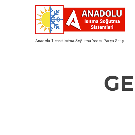
Skip
to
content
Anadolu Ticaret Isıtma-Soğutma Yedek Parça Satışı
GE