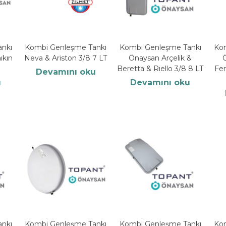
nkı
Kombi Genleşme Tankı
Kombi Genleşme Tankı
Ko
ıkın
Neva & Ariston 3/8 7 LT
Önaysan Arçelik &
Beretta & Rıello 3/8 8 LT
Fer
Devamını oku
u
Devamını oku
nkı
Kombi Genleşme Tankı
Kombi Genleşme Tankı
Ko