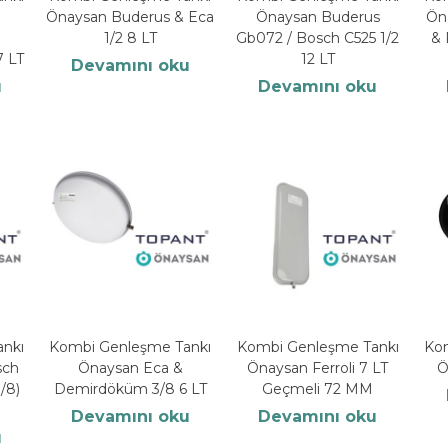
Önaysan Buderus & Eca
Önaysan Buderus
Ön
1/2 8 LT
Gb072 / Bosch C525 1/2
& 
7 LT
12 LT
Devamını oku
u
Devamını oku
nkı
Kombi Genleşme Tankı
Kombi Genleşme Tankı
Ko
sch
Önaysan Eca &
Önaysan Ferroli 7 LT
Ö
3/8)
Demirdöküm 3/8 6 LT
Geçmeli 72 MM
Devamını oku
Devamını oku
u