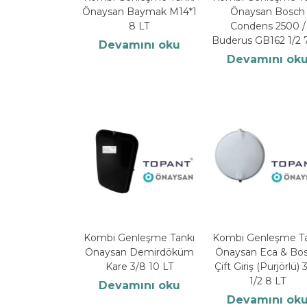
Önaysan Baymak M14*1
Önaysan Bosch
8 LT
Condens 2500 /
Buderus GB162 1/2 
Devamını oku
Devamını ok
Kombi Genleşme Tankı
Kombi Genleşme Ta
Önaysan Demirdöküm
Önaysan Eca & Bo
Kare 3/8 10 LT
Çift Giriş (Purjörlü) 
1/2 8 LT
Devamını oku
Devamını ok