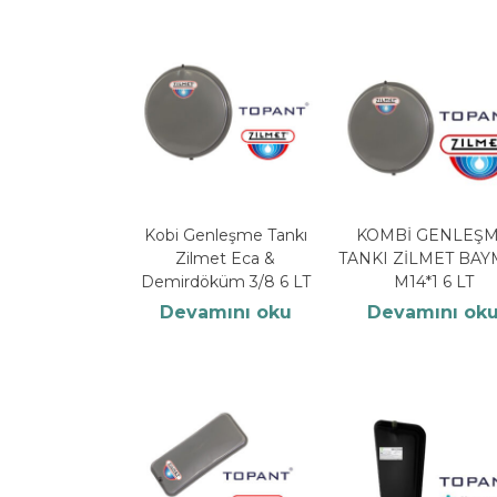
Kobi Genleşme Tankı
KOMBİ GENLEŞ
Zilmet Eca &
TANKI ZİLMET BA
Demirdöküm 3/8 6 LT
M14*1 6 LT
Devamını oku
Devamını ok