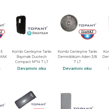
ME
Kombi Genleşme Tankı
Kombi Genleşme Tankı
Ko
YMAK
Baymak Duotech
Demirdöküm Aden 3/8
Dem
Compact M*14 7 LT
7 LT
u
Devamını oku
Devamını oku