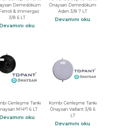
aysan Demirdöküm
Önaysan Demirdöküm
Ferroli & İmmergaz
Aden 3/8 7 LT
3/8 6 LT
Devamını oku
Devamını oku
mbi Genleşme Tankı
Kombi Genleşme Tankı
naysan M14*1 6 LT
Önaysan Vaillant 3/8 6
LT
Devamını oku
Devamını oku