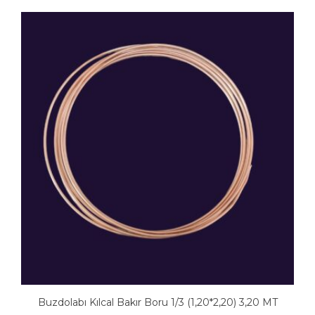
Buzdolabı Kılcal Bakır Boru 1/3 (1,20*2,20) 3,20 MT