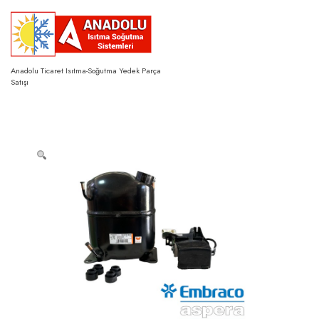
Skip
to
content
Anadolu Ticaret Isıtma-Soğutma Yedek Parça
Satışı