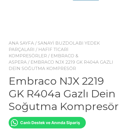
ANA SAYFA
/
SANAYİ BUZDOLABI YEDEK
PARÇALARI
/
HAFİF TİCARİ
KOMPRESÖRLER
/
EMBRACO &
ASPERA
/ EMBRACO NJX 2219 GK R404A GAZLI
DEIN SOĞUTMA KOMPRESÖR
Embraco NJX 2219
GK R404a Gazlı Dein
Soğutma Kompresör
Canlı Destek ve Anında Sipariş