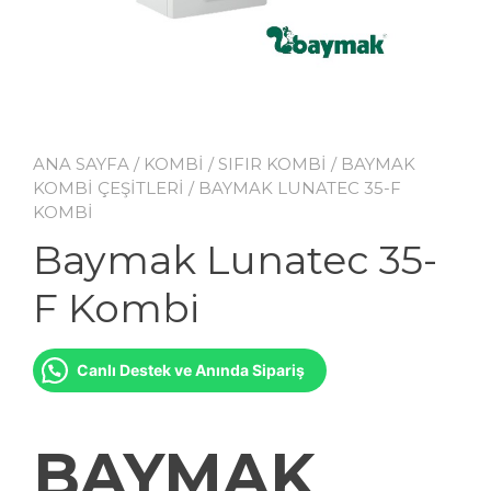
ANA SAYFA
/
KOMBİ
/
SIFIR KOMBİ
/
BAYMAK
KOMBİ ÇEŞİTLERİ
/ BAYMAK LUNATEC 35-F
KOMBI
Baymak Lunatec 35-
F Kombi
Canlı Destek ve Anında Sipariş
BAYMAK